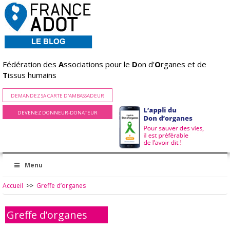
Fédération des
A
ssociations pour le
D
on d'
O
rganes et de
T
issus humains
DEMANDEZ SA CARTE D'AMBASSADEUR
DEVENEZ DONNEUR-DONATEUR
Menu
Accueil
>>
Greffe d’organes
Greffe d’organes