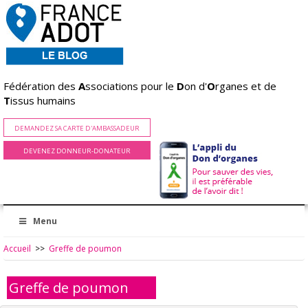
Fédération des
A
ssociations pour le
D
on d'
O
rganes et de
T
issus humains
DEMANDEZ SA CARTE D'AMBASSADEUR
DEVENEZ DONNEUR-DONATEUR
Menu
Accueil
>>
Greffe de poumon
Greffe de poumon