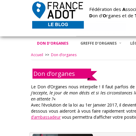
Fédération des
A
ssoci
D
on d'
O
rganes et de
DON D’ORGANES
GREFFE D’ORGANES
LÉ
Accueil
>>
Don d’organes
Don d’organes
Le Don d’Organes nous interpelle ! Il faut parfois 
j’accepte, le jour de mon décès et si les circonstance
en attente ?
«
Avec l’évolution de la loi au 1er Janvier 2017, il devie
dessous vous aideront à vous faire rapidement votr
d’ambassadeur
vous permettra d’afficher votre posit