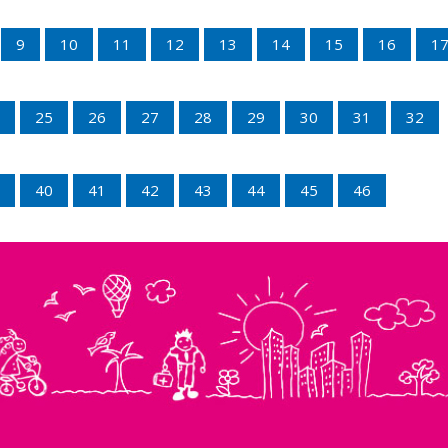
9
10
11
12
13
14
15
16
1
25
26
27
28
29
30
31
32
40
41
42
43
44
45
46