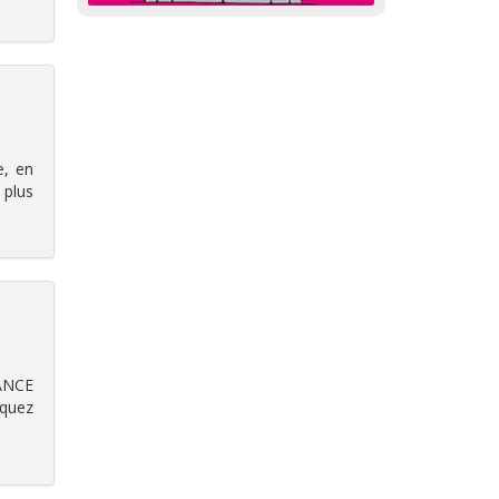
e, en
 plus
RANCE
nquez