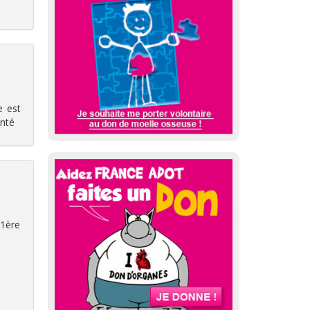
e est
anté
 1ère