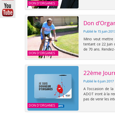
DON D'ORGANES
Don d’Organ
Publié le 15 juin 201
Mino veut mettre 
tentant ce 22 Juin 
de 70 ans. Rendez
DON D'ORGANES
22ème Jour
Publié le 6 juin 2017
A l’occasion de l
ADOT iront à la re
pas de venir les in
DON D'ORGANES