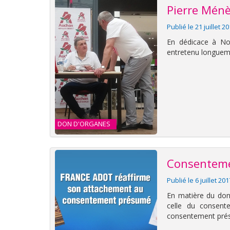
Pierre Ménè
Publié le 21 juillet 2
En dédicace à No
entretenu longuem
DON D'ORGANES
Consentemen
Publié le 6 juillet 20
En matière du don
celle du consente
consentement prés