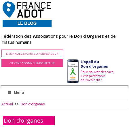
Fédération des
A
ssociations pour le
D
on d'
O
rganes et de
T
issus humains
DEMANDEZ SA CARTE D'AMBASSADEUR
DEVENEZ DONNEUR-DONATEUR
Menu
Accueil
>>
Don d’organes
Don d’organes