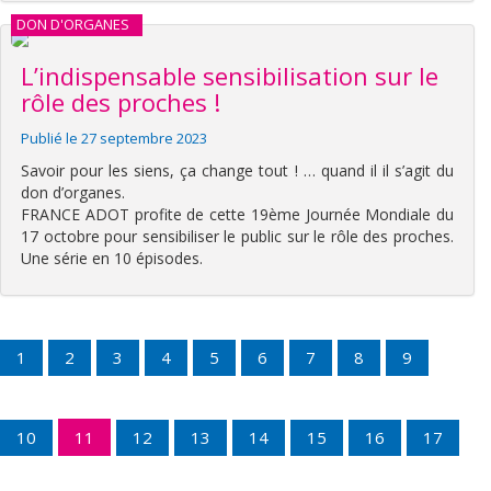
DON D'ORGANES
L’indispensable sensibilisation sur le
rôle des proches !
Publié le 27 septembre 2023
Savoir pour les siens, ça change tout ! … quand il il s’agit du
don d’organes.
FRANCE ADOT profite de cette 19ème Journée Mondiale du
17 octobre pour sensibiliser le public sur le rôle des proches.
Une série en 10 épisodes.
1
2
3
4
5
6
7
8
9
10
11
12
13
14
15
16
17