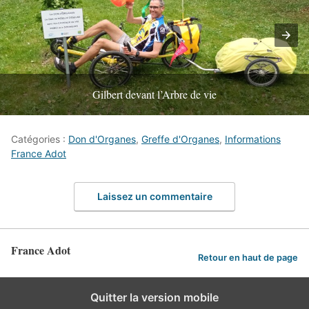
Gilbert devant l’Arbre de vie
Catégories :
Don d'Organes
,
Greffe d'Organes
,
Informations
France Adot
Laissez un commentaire
France Adot
Retour en haut de page
Quitter la version mobile