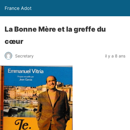
France Adot
La Bonne Mère et la greffe du
cœur
Secretary
il y a 8 ans