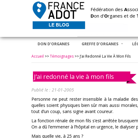
Fédération des
A
ssoci
D
on d'
O
rganes et de
DON D’ORGANES
GREFFE D’ORGANES
LÉ
Accueil
>>
Témoignages
>>
J’ai Redonné La Vie À Mon Fils
J’ai redonné la vie à mon fils
Publié le : 21-01-2005
Personne ne peut rester insensible à la maladie des
quelles soient physiques bien sûr mais aussi morales
tout d’un coup, sans signe avant coureur.
La fonction rénale de mon fils s’est arrêtée brusquem
On a dû l’emmener à l’hôpital en urgence, le dialyser po
Mais quelle vie, à 25 ans ?