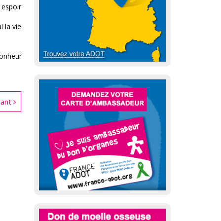
 espoir
 la vie
bonheur
ivant