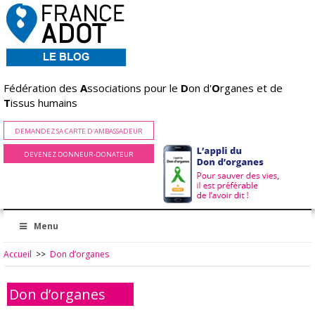
Fédération des
A
ssociations pour le
D
on d'
O
rganes et de
T
issus humains
DEMANDEZ SA CARTE D'AMBASSADEUR
DEVENEZ DONNEUR-DONATEUR
Menu
Accueil
>>
Don d’organes
Don d’organes