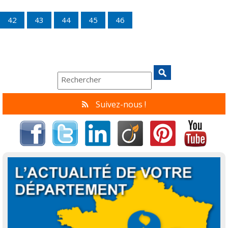
42
43
44
45
46
Suivez-nous !