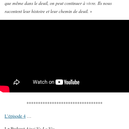
que même dans le deuil, on peut continuer à vivre. Ils nous
racontent leur histoire et leur chemin de deuil.
»
*********************************
L’épisode 4
…
Le Podcast
Ainsi Va La Vie