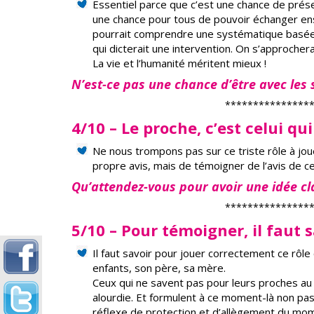
Essentiel parce que c’est une chance de prés
une chance pour tous de pouvoir échanger en
pourrait comprendre une systématique basée su
qui dicterait une intervention. On s’approchera
La vie et l’humanité méritent mieux !
N’est-ce pas une chance d’être avec les 
***************
4/10 – Le proche, c’est celui q
Ne nous trompons pas sur ce triste rôle à joue
propre avis, mais de témoigner de l’avis de ce
Qu’attendez-vous pour avoir une idée cla
***************
5/10 – Pour témoigner, il faut 
Il faut savoir pour jouer correctement ce rôle
enfants, son père, sa mère.
Ceux qui ne savent pas pour leurs proches a
alourdie. Et formulent à ce moment-là non pas
réflexe de protection et d’allègement du mo