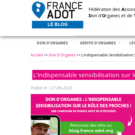
Fédération des
A
ssoci
D
on d'
O
rganes et de
DON D’ORGANES
GREFFE D’ORGANES
LÉ
Accueil
>>
Don D'Organes
>>
L’indispensable Sensibilisation 
L’indispensable sensibilisation sur l
Publié le : 27-09-2023