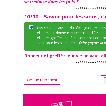
se traduise dans les faits ?
***************
10/10 – Savoir pour les siens, c
Tous ceux qui auront dû témoigner, en convi
Celle de leur donneur qui continue d’être qu
Celle des greffés, qui était tout près de s’a
Savoir pour les siens, c’est
faire gagner la v
Donneur et greffé : leur vie ne vaut-el
***************
Article Précédent