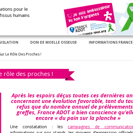
ations pour le
T
issus humains
GISLATION
DON DE MOELLE OSSEUSE
INFORMATIONS FRANCE
Sur Le Rôle Des Proches !
e rôle des proches !
Après les espoirs déçus toutes ces dernières a
concernant une évolution favorable, tant du ta
refus que du nombre annuel de prélèvements
greffes, France ADOT a bien conscience qu’ell
encore « du pain sur la planche »
Une constatation : les
campagnes de communicatio
informations sur nos stands, les moyens d’expression officiel