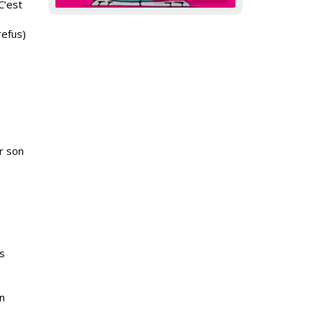
C’est
refus)
r son
es
n