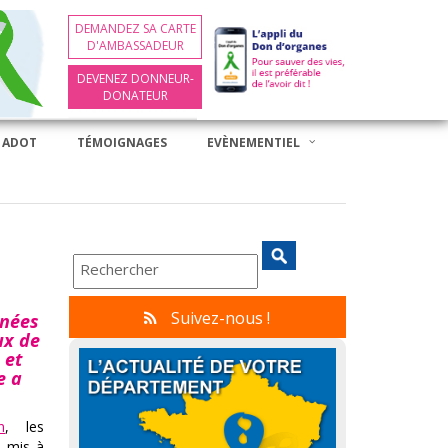
DEMANDEZ SA CARTE
D'AMBASSADEUR
DEVENEZ DONNEUR-
DONATEUR
 ADOT
TÉMOIGNAGES
EVÈNEMENTIEL
Suivez-nous !
nnées
ux de
 et
e a
n
, les
s mis à