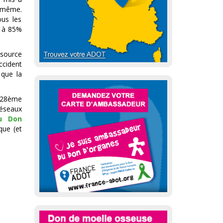
i-même.
ous les
, à 85%
 source
ccident
 que la
 28ème
réseaux
u Don
que (et