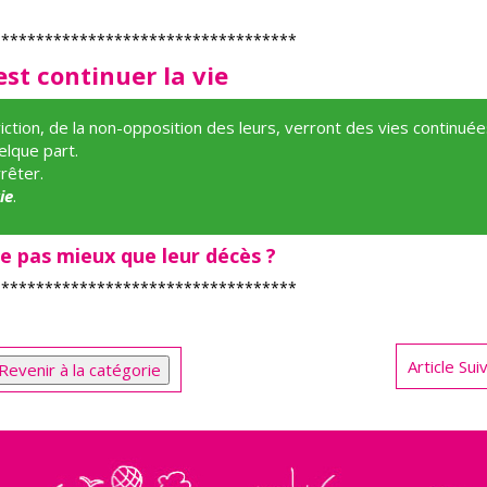
***********************************
’est continuer la vie
ction, de la non-opposition des leurs, verront des vies continuée
elque part.
rrêter.
ie
.
le pas mieux que leur décès ?
***********************************
Article Su