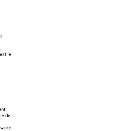
is
.
est le
ent
ble de
ssance