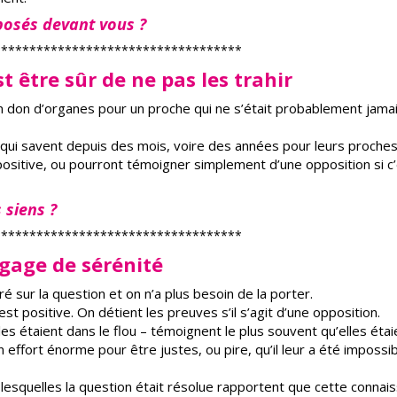
posés devant vous ?
***********************************
st être sûr de ne pas les trahir
un don d’organes pour un proche qui ne s’était probablement jama
 qui savent depuis des mois, voire des années pour leurs proches
é positive, ou pourront témoigner simplement d’une opposition si c’
 siens ?
***********************************
t gage de sérénité
ré sur la question et on n’a plus besoin de la porter.
 est positive. On détient les preuves s’il s’agit d’une opposition.
les étaient dans le flou – témoignent le plus souvent qu’elles étai
n effort énorme pour être justes, ou pire, qu’il leur a été impossi
 lesquelles la question était résolue rapportent que cette connai