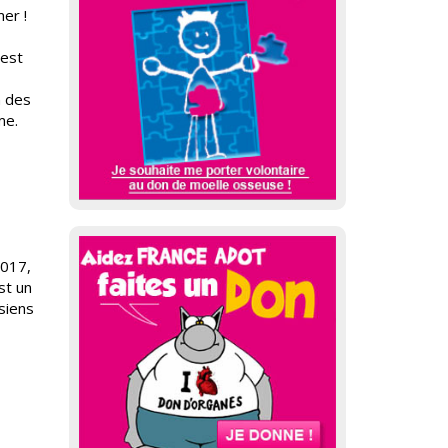
er !
 est
n des
me.
2017,
st un
 siens