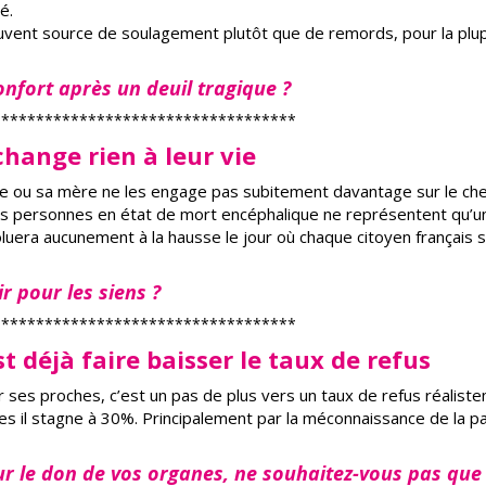
é.
ouvent source de soulagement plutôt que de remords, pour la plu
onfort après un deuil tragique ?
***********************************
change rien à leur vie
ère ou sa mère ne les engage pas subitement davantage sur le ch
s personnes en état de mort encéphalique ne représentent qu’u
luera aucunement à la hausse le jour où chaque citoyen français 
r pour les siens ?
***********************************
st déjà faire baisser le taux de refus
r ses proches, c’est un pas de plus vers un taux de refus réalist
s il stagne à 30%. Principalement par la méconnaissance de la pa
r le don de vos organes, ne souhaitez-vous pas que