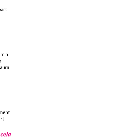
part
emin
n
saura
ement
rt
 cela