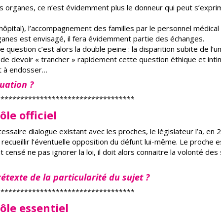
 organes, ce n’est évidemment plus le donneur qui peut s’exprim
hôpital), l’accompagnement des familles par le personnel médical
ganes est envisagé, il fera évidemment partie des échanges.
e question c’est alors la double peine : la disparition subite de l’u
 de devoir « trancher » rapidement cette question éthique et inti
at à endosser…
tuation ?
***********************************
le officiel
cessaire dialogue existant avec les proches, le législateur l’a, en 
ecueillir l’éventuelle opposition du défunt lui-même. Le proche e
t censé ne pas ignorer la loi, il doit alors connaitre la volonté des
étexte de la particularité du sujet ?
***********************************
ôle essentiel