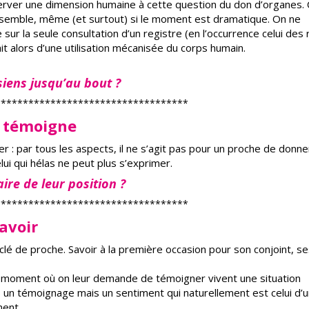
erver une dimension humaine à cette question du don d’organes. 
semble, même (et surtout) si le moment est dramatique. On ne
r la seule consultation d’un registre (en l’occurrence celui des 
it alors d’une utilisation mécanisée du corps humain.
siens jusqu’au bout ?
***********************************
ui témoigne
r : par tous les aspects, il ne s’agit pas pour un proche de donne
lui qui hélas ne peut plus s’exprimer.
ire de leur position ?
***********************************
savoir
 clé de proche. Savoir à la première occasion pour son conjoint, s
u moment où on leur demande de témoigner vivent une situation
 un témoignage mais un sentiment qui naturellement est celui d’u
ment.