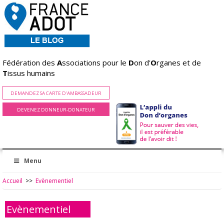
Fédération des
A
ssociations pour le
D
on d'
O
rganes et de
T
issus humains
DEMANDEZ SA CARTE D'AMBASSADEUR
DEVENEZ DONNEUR-DONATEUR
Menu
Accueil
>>
Evènementiel
Evènementiel