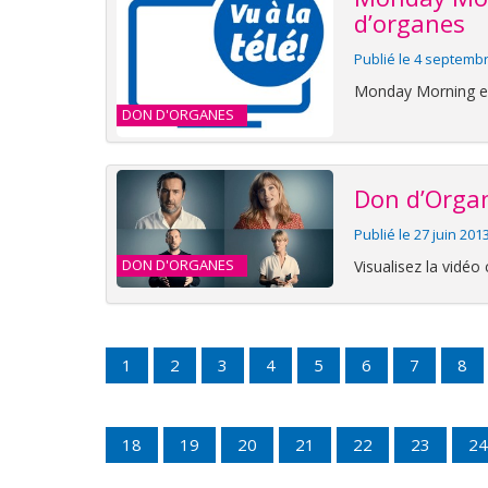
d’organes
Publié le 4 septemb
Monday Morning est
DON D'ORGANES
Don d’Organe
Publié le 27 juin 201
DON D'ORGANES
Visualisez la vidéo
1
2
3
4
5
6
7
8
18
19
20
21
22
23
24