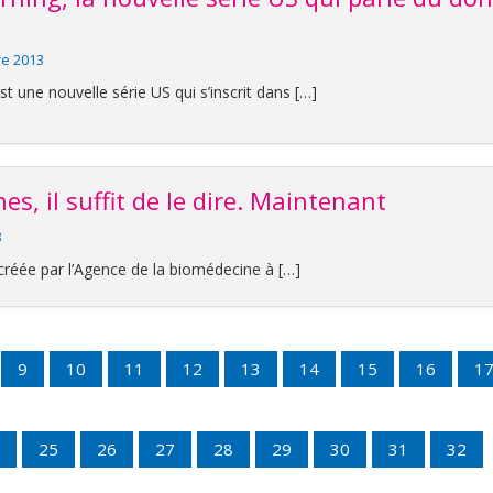
re 2013
 une nouvelle série US qui s’inscrit dans […]
s, il suffit de le dire. Maintenant
3
 créée par l’Agence de la biomédecine à […]
9
10
11
12
13
14
15
16
1
25
26
27
28
29
30
31
32