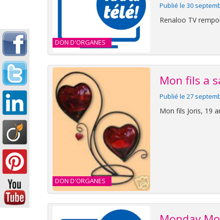
Publié le 30 septem
Renaloo TV remport
DON D'ORGANES
Mon fils a s
Publié le 27 septem
Mon fils Joris, 19 
DON D'ORGANES
Monday Morn