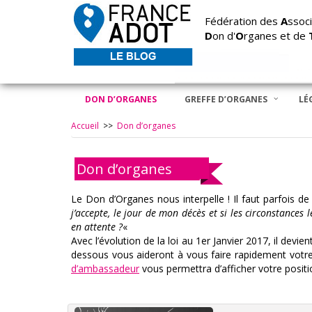
Fédération des
A
ssoci
D
on d'
O
rganes et de
DON D’ORGANES
GREFFE D’ORGANES
LÉ
Accueil
>>
Don d’organes
Don d’organes
Le Don d’Organes nous interpelle ! Il faut parfois 
j’accepte, le jour de mon décès et si les circonstance
en attente ?
«
Avec l’évolution de la loi au 1er Janvier 2017, il devie
dessous vous aideront à vous faire rapidement votr
d’ambassadeur
vous permettra d’afficher votre posit