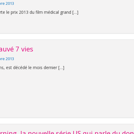
bre 2013
e le prix 2013 du film médical grand […]
auvé 7 vies
bre 2013
ans, est décédé le mois dernier […]
ing, la nouvelle série US qui parle du do